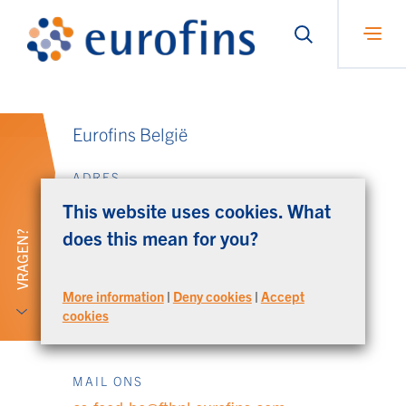
Eurofins België
ADRES
Eurofins België, België
This website uses cookies. What
Venecoweg 5
does this mean for you?
VRAGEN?
9810 Nazareth
More information
|
Deny cookies
|
Accept
BEL ONS
cookies
+32 (0)50 45 00 60
MAIL ONS