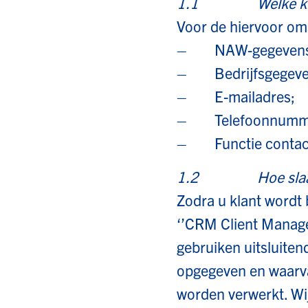
1.1 Welke klant- 
Voor de hiervoor om
– NAW-gegevens
– Bedrijfsgegeve
– E-mailadres;
– Telefoonnumm
– Functie contactp
1.2 Hoe slaan wi
Zodra u klant wordt
‘’CRM Client Manage
gebruiken uitsluite
opgegeven en waarvan
worden verwerkt. Wij