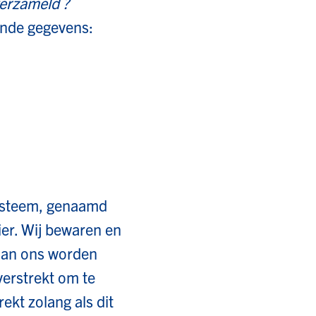
erzameld ?
ande gegevens:
systeem, genaamd
er. Wij bewaren en
 aan ons worden
verstrekt om te
kt zolang als dit