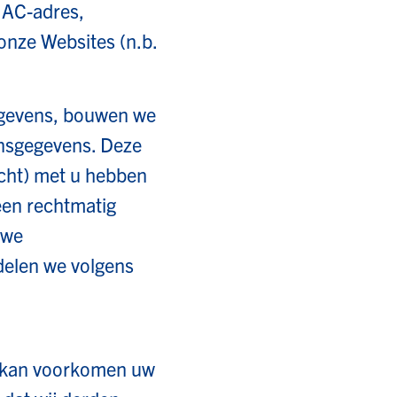
MAC-adres,
 onze Websites (n.b.
egevens, bouwen we
onsgegevens. Deze
acht) met u hebben
een rechtmatig
 we
elen we volgens
t kan voorkomen uw