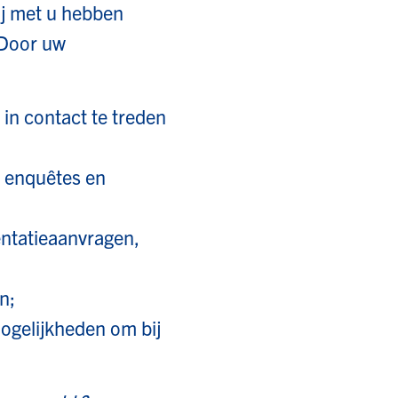
j met u hebben
 Door uw
 contact te treden
enquêtes en
tatieaanvragen,
n;
elijkheden om bij