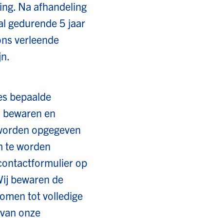
ing. Na afhandeling
l gedurende 5 jaar
 ons verleende
jn.
es bepaalde
j bewaren en
 worden opgegeven
om te worden
 contactformulier op
 Wij bewaren de
komen tot volledige
 van onze