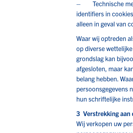
– Technische meetg
identifiers in cooki
alleen in geval van c
Waar wij optreden a
op diverse wettelij
grondslag kan bijvo
afgesloten, maar kan
belang hebben. Waa
persoonsgegevens n
hun schriftelijke inst
3 Verstrekking aan
Wij verkopen uw per