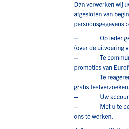
Dan verwerken wij 
afgesloten van begin
persoonsgegevens op 
– Op ieder gewenst
(over de uitvoering 
– Te communiceren
promoties van Eurof
– Te reageren op 
gratis testverzoeken
– Uw account te 
– Met u te commun
ons te werken.