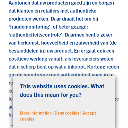
Aantonen dat uw producten goed zijn en borgen
dat klanten en retailers met authentieke
producten werken. Daar draait het om bij
‘fraudemonitoring’, of beter gezegd:
‘authenticiteitscontrole’. Daarmee bent u zeker
van herkomst, hoeveelheid en zuiverheid van (de
bestanddelen in) uw product. En er gaat ook een
positieve werking vanuit, als leveranciers weten
dat u scherp bent op wat u inkoopt. Kortom: reden
om de monitoring rond authenticiteit goed in te
regelen, aan de hand van analyses, het
This website uses cookies. What
controleren van analysecertificaten én
does this mean for you?
leveranciersaudits. Maar hoe pakt u dat aan? Onze
authenticiteitsexpert Hans van der Moolen legt
More information
|
Deny cookies
|
Accept
het uit.
cookies
“Om de herkomst en kwaliteit van grondstoffen en