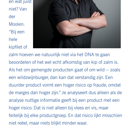
en wat juist
niet? Van
der
Moolen:
“Bij een
hele
kipfilet of
zalm hoeven we natuurlijk niet via het DNA te gaan
beoordelen of het wel echt afkomstig van kip of zalm is.
Als het om gemengde producten gaat of om wild – zoals
een wildzwijnburger, dan kan dat verstandig zijn. Een
duurder product vormt een hoger risico op fraude, omdat
de marges dan hoger zijn.” Je analyseert dus alleen als de
analyse nuttige informatie geeft bij een product met een
hoger risico. Dat is niet alleen bij vlees en vis, maar
feitelijk bij elke productgroep. En dat risico lijkt misschien
niet reëel, maar niets blijkt minder waar.