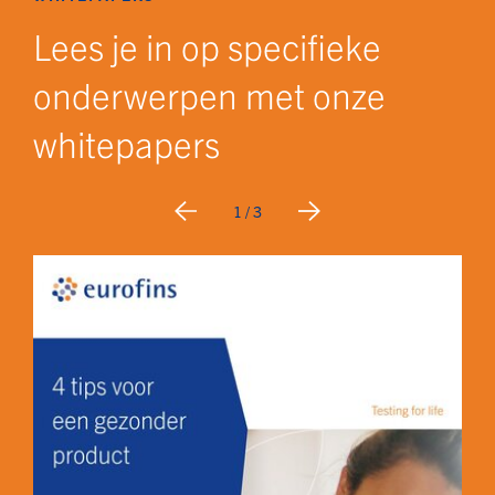
Lees je in op specifieke
onderwerpen met onze
whitepapers
1
/ 3