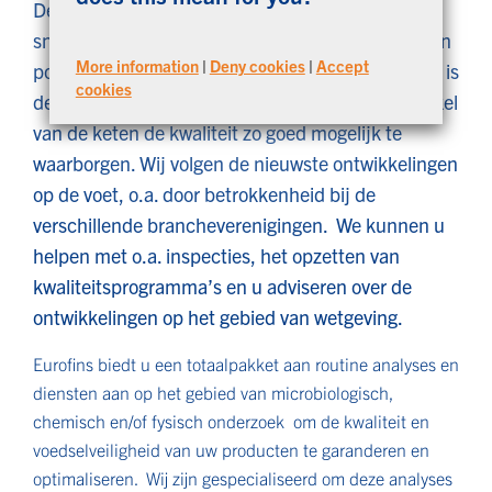
De handel in bakkerijproducten groeit steeds
sneller. Met name patisserieproducten winnen aan
More information
|
Deny cookies
|
Accept
populariteit. Vooral voor handelaars en bakkerijen is
cookies
deze groei te merken. Eurofins helpt in elke schakel
van de keten de kwaliteit zo goed mogelijk te
waarborgen. Wij volgen de nieuwste ontwikkelingen
op de voet, o.a. door betrokkenheid bij de
verschillende brancheverenigingen. We kunnen u
helpen met o.a. inspecties, het opzetten van
kwaliteitsprogramma’s en u adviseren over de
ontwikkelingen op het gebied van wetgeving.
Eurofins biedt u een totaalpakket aan routine analyses en
diensten aan op het gebied van microbiologisch,
chemisch en/of fysisch onderzoek om de kwaliteit en
voedselveiligheid van uw producten te garanderen en
optimaliseren. Wij zijn gespecialiseerd om deze analyses