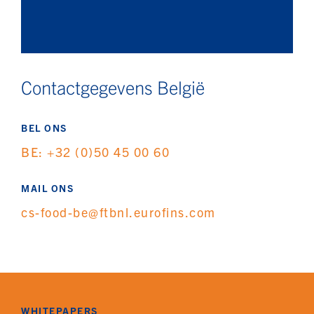
Contactgegevens België
BEL ONS
BE: +32 (0)50 45 00 60
MAIL ONS
cs-food-be@ftbnl.eurofins.com
WHITEPAPERS